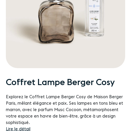
Passer
Coffret Lampe Berger Cosy
au
début
Explorez le Coffret Lampe Berger Cosy de Maison Berger
de
Paris, mêlant élégance et paix. Ses lampes en tons bleu et
la
marron, avec le parfum Musc Cocoon, métamorphosent
Galerie
votre espace en havre de bien-être, grâce à un design
d’images
sophistiqué.
Lire le détail