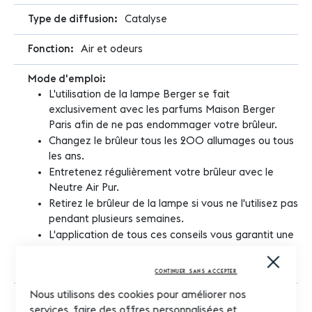
Catalyse
Air et odeurs
L'utilisation de la lampe Berger se fait
exclusivement avec les parfums Maison Berger
Paris afin de ne pas endommager votre brûleur.
Changez le brûleur tous les 200 allumages ou tous
les ans.
Entretenez régulièrement votre brûleur avec le
Neutre Air Pur.
Retirez le brûleur de la lampe si vous ne l'utilisez pas
pendant plusieurs semaines.
L'application de tous ces conseils vous garantit une
qualité d'utilisation optimale de votre lampe à
Close
catalyse.
Cooki
CONTINUER SANS ACCEPTER
Bar
Nous utilisons des cookies pour améliorer nos
524 ml
services, faire des offres personnalisées et