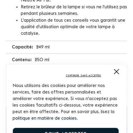
Neutre Air Pur.
Retirez le brûleur de la lampe si vous ne l'utilisez pas
pendant plusieurs semaines.
L'application de tous ces conseils vous garantit une
qualité d'utilisation optimale de votre lampe à
catalyse.
249 ml
250 ml
Close
Lampe Berger
Cooki
CONTINUER SANS ACCEPTER
Bar
Rechargeable
Nous utilisons des cookies pour améliorer nos
services, faire des offres personnalisées et
améliorer votre expérience. Si vous n'acceptez pas
les cookies facultatifs ci-dessous, votre expérience
peut en être affectée. Pour en savoir plus, lisez la
Commentaires
1
politique en matière de cookies
.