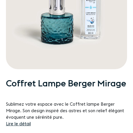
Passer
Coffret Lampe Berger Mirage
au
début
de
Sublimez votre espace avec le Coffret lampe Berger
la
Mirage. Son design inspiré des astres et son relief élégant
Galerie
évoquent une sérénité pure.
d’images
Lire le détail