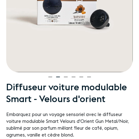
Passer
Diffuseur voiture modulable
au
Smart - Velours d'orient
début
de
la
Embarquez pour un voyage sensoriel avec le diffuseur
Galerie
voiture modulable Smart Velours d'Orient Gun Metal/Noir,
d’images
sublimé par son parfum mêlant fleur de café, opium,
agrumes, vanille et cèdre blond.