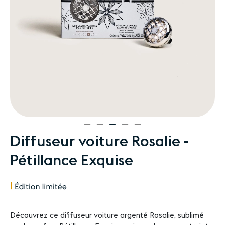
Passer
Diffuseur voiture Rosalie -
au
Pétillance Exquise
début
de
la
Galerie
d’images
Découvrez ce diffuseur voiture argenté Rosalie, sublimé