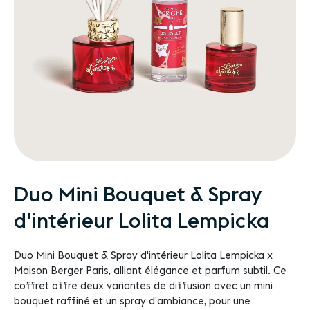
Passer
Duo Mini Bouquet & Spray
au
d'intérieur Lolita Lempicka
début
de
la
Duo Mini Bouquet & Spray d'intérieur Lolita Lempicka x
Galerie
Maison Berger Paris, alliant élégance et parfum subtil. Ce
d’images
coffret offre deux variantes de diffusion avec un mini
bouquet raffiné et un spray d’ambiance, pour une