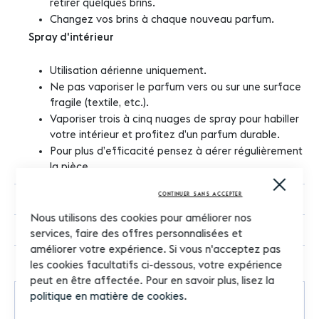
retirer quelques brins.
Changez vos brins à chaque nouveau parfum.
Spray d'intérieur
Utilisation aérienne uniquement.
Ne pas vaporiser le parfum vers ou sur une surface
fragile (textile, etc.).
Vaporiser trois à cinq nuages de spray pour habiller
votre intérieur et profitez d’un parfum durable.
Pour plus d’efficacité pensez à aérer régulièrement
la pièce.
Close
Cooki
CONTINUER SANS ACCEPTER
Diffuseur à bâtonnets
Bar
Nous utilisons des cookies pour améliorer nos
Rechargeable
services, faire des offres personnalisées et
améliorer votre expérience. Si vous n'acceptez pas
les cookies facultatifs ci-dessous, votre expérience
peut en être affectée. Pour en savoir plus, lisez la
politique en matière de cookies
.
Commentaires