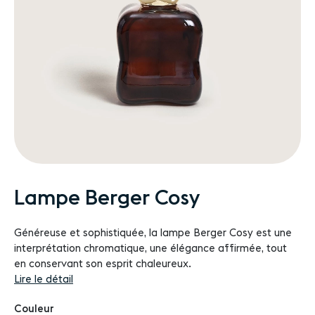
Passer
Lampe Berger Cosy
au
début
Généreuse et sophistiquée, la lampe Berger Cosy est une
de
interprétation chromatique, une élégance affirmée, tout
la
en conservant son esprit chaleureux.
Galerie
Lire le détail
d’images
Couleur