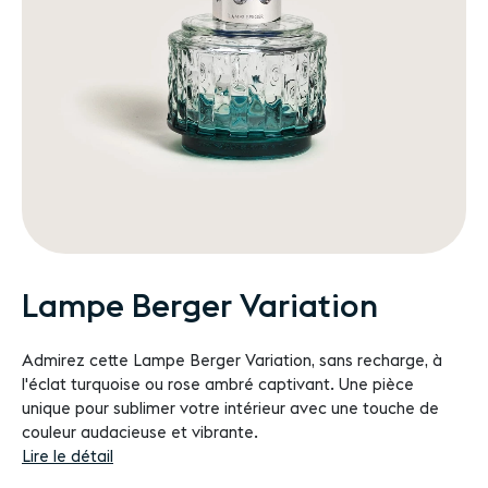
Passer
Lampe Berger Variation
au
début
Admirez cette Lampe Berger Variation, sans recharge, à
de
l'éclat turquoise ou rose ambré captivant. Une pièce
la
unique pour sublimer votre intérieur avec une touche de
Galerie
couleur audacieuse et vibrante.
d’images
Lire le détail