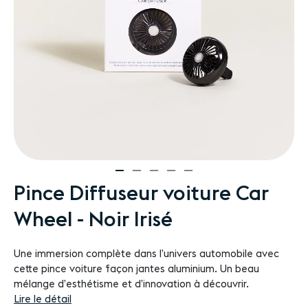
Passer
Pince Diffuseur voiture Car
au
Wheel - Noir Irisé
début
de
la
Une immersion complète dans l’univers automobile avec
Galerie
cette pince voiture façon jantes aluminium. Un beau
d’images
mélange d’esthétisme et d’innovation à découvrir.
Lire le détail