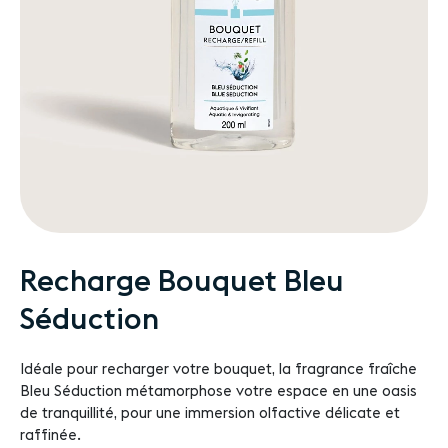
Passer
Recharge Bouquet Bleu
au
Séduction
début
de
la
Idéale pour recharger votre bouquet, la fragrance fraîche
Galerie
Bleu Séduction métamorphose votre espace en une oasis
d’images
de tranquillité, pour une immersion olfactive délicate et
raffinée.