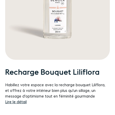
Passer
Recharge Bouquet Liliflora
au
début
Habillez votre espace avec la recharge bouquet Liliflora,
de
et offrez à votre intérieur bien plus qu'un sillage, un
la
message d'optimisme tout en féminité gourmande
Galerie
Lire le détail
d’images