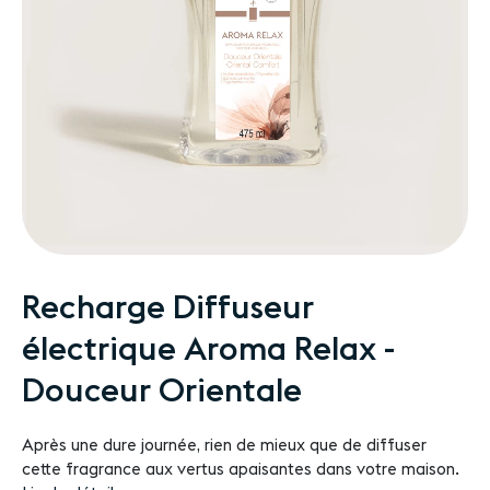
Passer
Recharge Diffuseur
au
électrique Aroma Relax -
début
de
Douceur Orientale
la
Galerie
d’images
Après une dure journée, rien de mieux que de diffuser
cette fragrance aux vertus apaisantes dans votre maison.