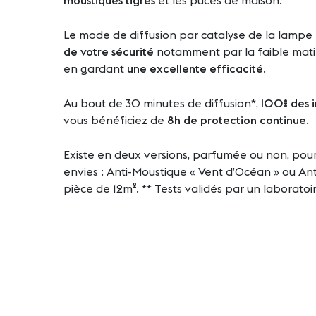
moustiques tigres
et les puces de maison.
Le mode de diffusion par catalyse de la lampe
de votre sécurité
notamment par la faible matièr
en gardant
une excellente efficacité
.
Au bout de 30 minutes de diffusion*,
100% des i
vous bénéficiez de
8h de protection continue
.
Existe en deux versions, parfumée ou non, pour
envies : Anti-Moustique « Vent d’Océan » ou An
pièce de 12m². ** Tests validés par un laborato