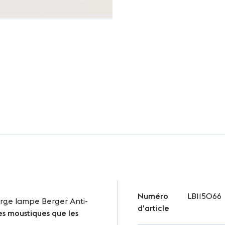
Plus
Numéro
LB115066
d'infos
arge lampe Berger Anti-
d'article
es moustiques que les