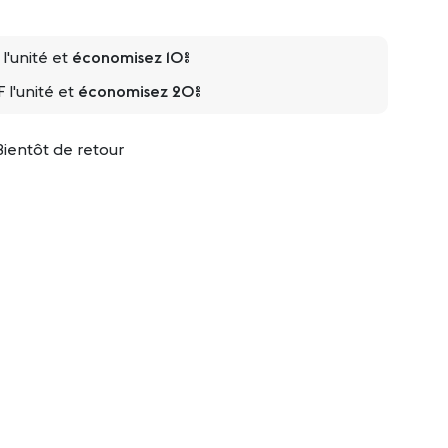
l'unité et
économisez
10
%
F
l'unité et
économisez
20
%
Bientôt de retour