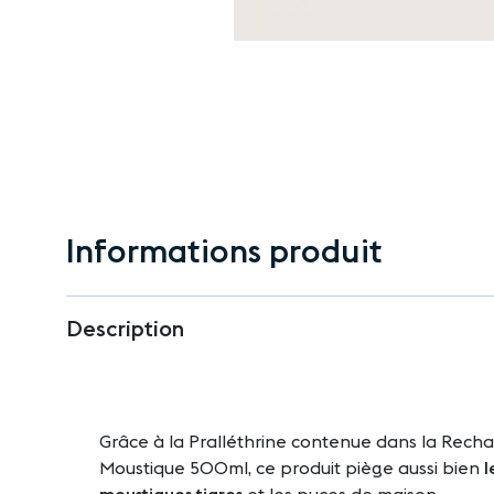
Passer
au
début
de
Informations produit
la
Galerie
d’images
Description
Grâce à la Pralléthrine contenue dans la Rech
Moustique 500ml, ce produit piège aussi bien
l