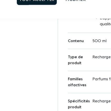
Retire
penda
L'appl
qualit
Contenu
500 ml
Type de
Recharge
produit
Familles
Parfums f
olfactives
Spécificités
Recharge
produit