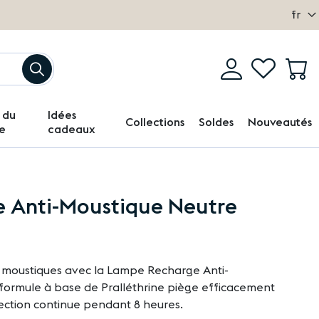
Langu
fr
Mon
Log
My
M
Chercher
compte
in
Wishlist
 du
Idées
Collections
Soldes
Nouveautés
e
cadeaux
 Anti-Moustique Neutre
e moustiques avec la Lampe Recharge Anti-
formule à base de Pralléthrine piège efficacement
tection continue pendant 8 heures.