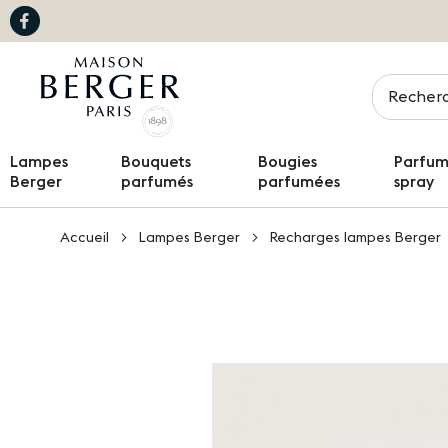
Chercher
Lampes
Bouquets
Bougies
Parfums
Berger
parfumés
parfumées
spray
Accueil
Lampes Berger
Recharges lampes Berger
Passer
à
la
fin
de
la
galerie