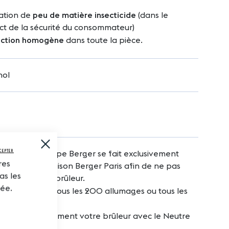
isation de
peu de matière insecticide
(dans le
ct de la sécurité du consommateur)
ction homogène
dans toute la pièce.
nol
Close
Cookie
CEPTER
isation de la lampe Berger se fait exclusivement
Bar
res
les parfums Maison Berger Paris afin de ne pas
as les
mager votre brûleur.
tée.
ez le brûleur tous les 200 allumages ou tous les
tenez régulièrement votre brûleur avec le Neutre
r.