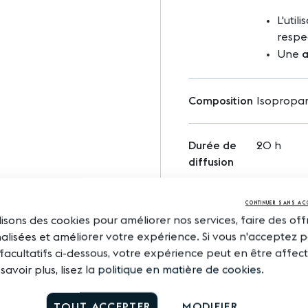
L'util
respe
Une
a
Composition
Isopropa
Durée de
20 h
diffusion
CONTINUER SANS AC
Mode
L'util
lisons des cookies pour améliorer nos services, faire des off
d'emploi
avec 
lisées et améliorer votre expérience. Si vous n'acceptez p
endom
facultatifs ci-dessous, votre expérience peut en être affec
Chang
savoir plus, lisez la
politique en matière de cookies
.
ans.
Entre
TOUT ACCEPTER
MODIFIER
Air Pu