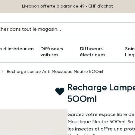
Livraison offerte à partir de 49.- CHF d'achat
 d'intérieur en
Diffuseurs
Diffuseurs
Soin
voitures
électriques
Ling
Recharge Lampe Anti-Moustique Neutre 500ml
Recharge Lampe
AJOUTER
À
500ml
LA
LISTE
Gardez votre espace libre d
D'ACHATS
Moustique Neutre 500ml. Sa 
les insectes et offre une pro