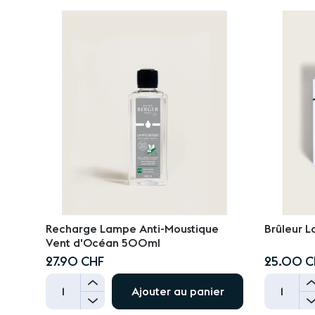
Ajouter
Ajouter
au
au
panier
panier
Recharge Lampe Anti-Moustique
Brûleur L
Vent d'Océan 500ml
27.90 CHF
25.00 C
+
Ajouter au panier
-