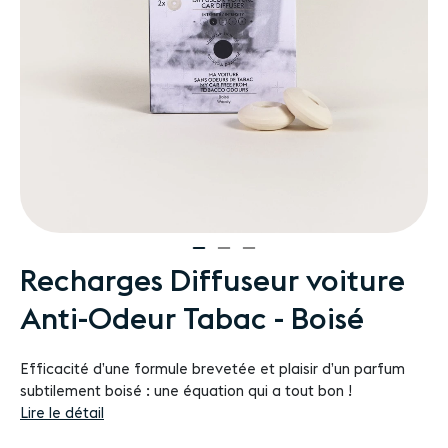
Passer
Recharges Diffuseur voiture
au
Anti-Odeur Tabac - Boisé
début
de
la
Efficacité d’une formule brevetée et plaisir d’un parfum
Galerie
subtilement boisé : une équation qui a tout bon !
d’images
Lire le détail