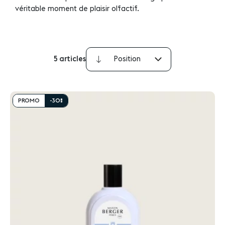
véritable moment de plaisir olfactif.
5
articles
Par
ordre
décroissant
PROMO
-30%