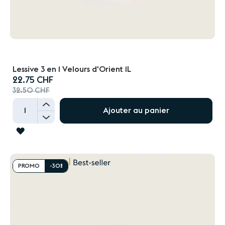
Lessive 3 en 1 Velours d'Orient 1L
Prix
22.75 CHF
spécial
32.50 CHF
+
Ajouter au panier
-
AJOUTER
À
LA
PROMO
-30%
LISTE
D'ACHATS