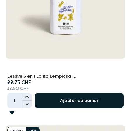
Lessive 3 en 1 Lolita Lempicka 1L
Prix
22.75 CHF
spécial
32.50 CHF
+
Ajouter au panier
-
AJOUTER
À
LA
PROMO
-30%