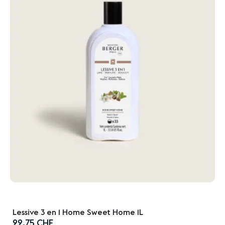
Lessive 3 en 1 Home Sweet Home 1L
Prix
22.75 CHF