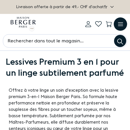
Livraison offerte à partir de 49.- CHF d'achat
Langue
fr
Mon
My
Mon pa
compte
Wishlist
Log
Afficha
Ch
in
navigat
Chercher
Lessives Premium 3 en 1 pour
un linge subtilement parfumé
Offrez à votre linge un soin d'exception avec la lessive
premium 3-en-1 Maison Berger Paris. Sa formule haute
performance nettoie en profondeur et préserve la
souplesse des fibres pour un toucher soyeux, même à
basse température. Subtilement parfumée par nos
Maîtres-Parfumeurs, elle diffuse durablement nos
senteurs iconiques au cœur de votre linge pour un