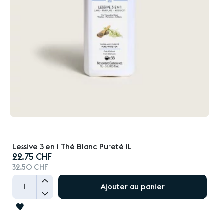
Lessive 3 en 1 Thé Blanc Pureté 1L
Prix
22.75 CHF
spécial
32.50 CHF
+
Ajouter au panier
-
AJOUTER