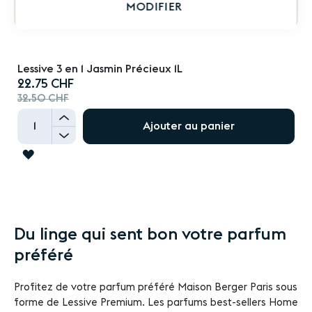
MODIFIER
Lessive 3 en 1 Jasmin Précieux 1L
Prix
22.75 CHF
spécial
32.50 CHF
+
Ajouter au panier
-
AJOUTER
À
LA
LISTE
Du linge qui sent bon votre parfum
D'ACHATS
préféré
Profitez de votre parfum préféré Maison Berger Paris sous
forme de Lessive Premium. Les parfums best-sellers Home