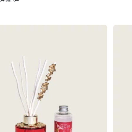
64
sur
64