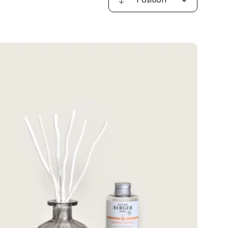
Par
ordre
décroissant