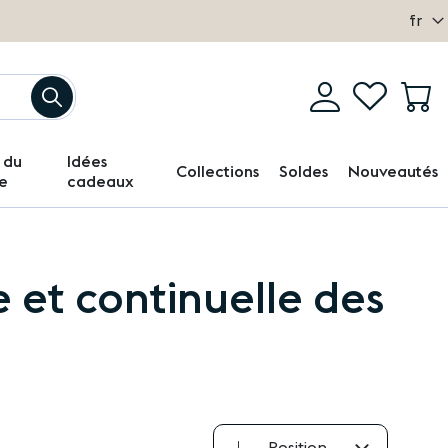
Langu
fr
Mon
Log
My
M
Chercher
compte
in
Wishlist
 du
Idées
Collections
Soldes
Nouveautés
e
cadeaux
 et continuelle des