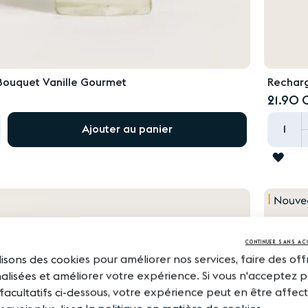
Bouquet Vanille Gourmet
Recharg
21.90 
+
Ajouter au panier
ER
AJO
À
LA
LIST
TS
D'AC
CONTINUER SANS AC
lisons des cookies pour améliorer nos services, faire des off
lisées et améliorer votre expérience. Si vous n'acceptez p
facultatifs ci-dessous, votre expérience peut en être affec