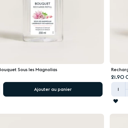
ouquet Sous les Magnolias
Recharg
21.90 
+
Ajouter au panier
ER
AJO
À
LA
LIST