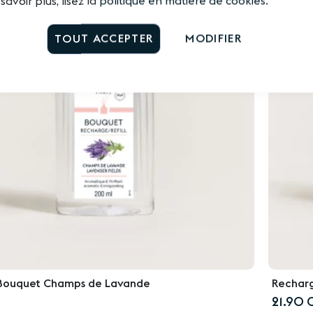
savoir plus, lisez la
politique en matière de cookies
.
TOUT ACCEPTER
MODIFIER
Bouquet Champs de Lavande
Recharg
21.90 