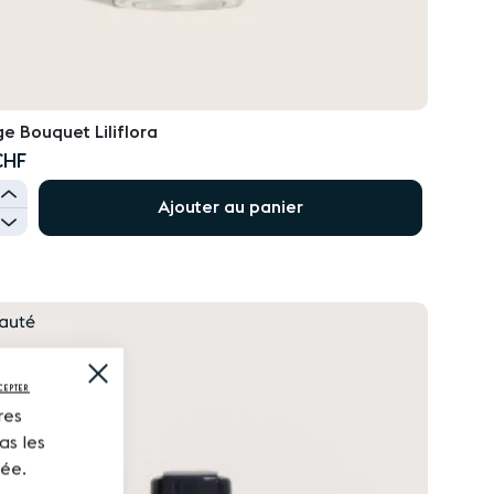
e Bouquet Liliflora
CHF
+
Ajouter au panier
-
UTER
E
Close
Cookie
HATS
CEPTER
Bar
res
as les
tée.