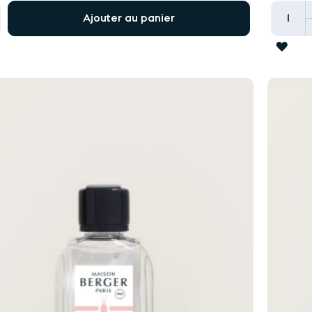
+
Ajouter au panier
ER
AJO
À
LA
LIST
TS
D'AC