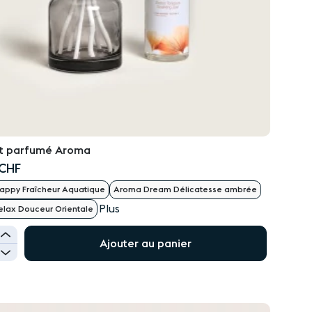
t parfumé Aroma
 CHF
ppy Fraîcheur Aquatique
Aroma Dream Délicatesse ambrée
Plus
lax Douceur Orientale
+
Ajouter au panier
-
UTER