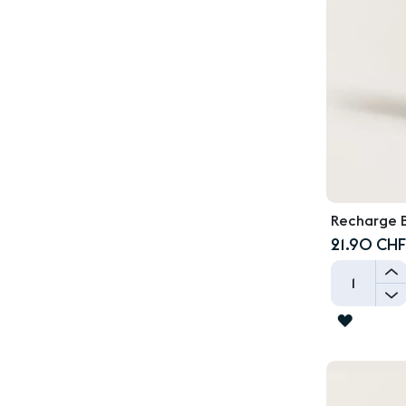
Recharge B
21.90 CHF
-
AJOUT
À
LA
LISTE