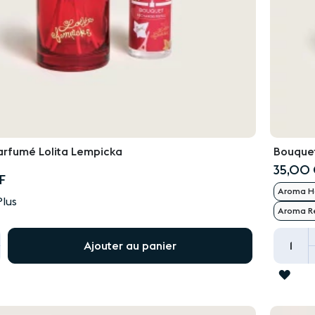
rfumé Lolita Lempicka
Bouque
35,00
F
Aroma Ha
Plus
Aroma Re
+
Ajouter au panier
ER
AJO
À