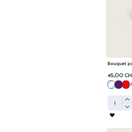
Bouquet pa
45,00 CH
-
AJOUT
À