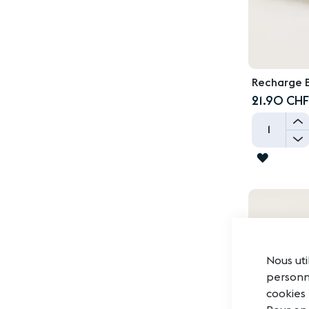
Recharge 
21.90 CHF
-
AJOUT
À
LA
LISTE
D'ACHA
Nous uti
personna
cookies 