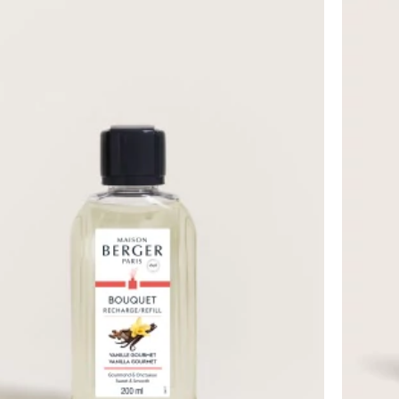
LA
LIST
TS
D'AC