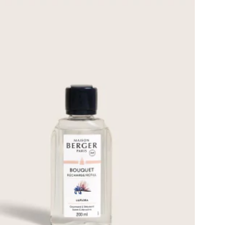
E
HATS