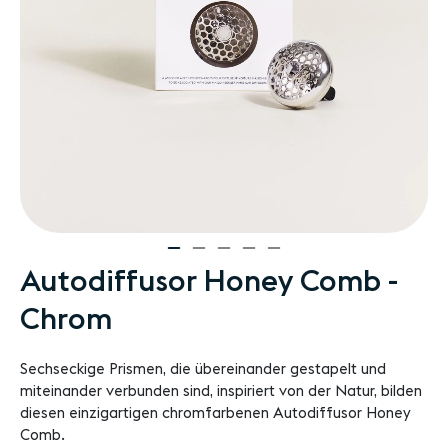
Zum
Autodiffusor Honey Comb -
Anfang
Chrom
der
Bildgalerie
springen
Sechseckige Prismen, die übereinander gestapelt und
miteinander verbunden sind, inspiriert von der Natur, bilden
diesen einzigartigen chromfarbenen Autodiffusor Honey
Comb.