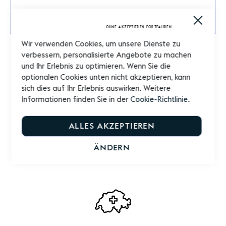
Produktfragen
Close
Cooki
OHNE AKZEPTIEREN FORTFAHREN
Bar
Wir verwenden Cookies, um unsere Dienste zu
verbessern, personalisierte Angebote zu machen
und Ihr Erlebnis zu optimieren. Wenn Sie die
optionalen Cookies unten nicht akzeptieren, kann
sich dies auf Ihr Erlebnis auswirken. Weitere
Informationen finden Sie in der
Cookie-Richtlinie
.
Schneller Versand
ALLES AKZEPTIEREN
Versand innert 24/48 Std.
ÄNDERN