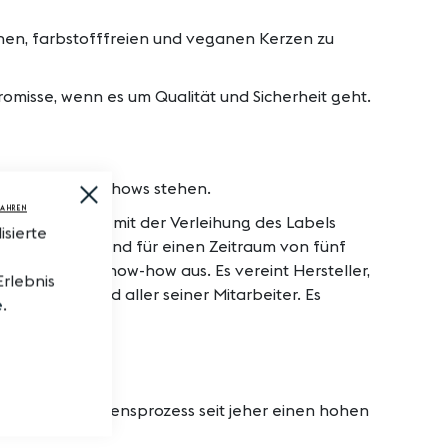
chen, farbstofffreien und veganen Kerzen zu
omisse, wenn es um Qualität und Sicherheit geht.
zösischen Know-hows stehen.
Close
Cookie
FAHREN
Bar
ischen Stil, die mit der Verleihung des Labels
sierte
t eingeführte und für einen Zeitraum von fünf
ustriellem Know-how aus. Es vereint Hersteller,
Erlebnis
ernehmens und aller seiner Mitarbeiter. Es
e
.
n unserem Schaffensprozess seit jeher einen hohen