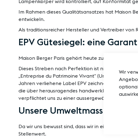
Lampenkörper wird kontrolliert, auf Konformität gep
Im Rahmen dieses Qualitätsansatzes hat Maison Ber
entwickeln.
Als traditionsreicher Hersteller und Vertreiber v
EPV Gütesiegel: eine Garanti
Maison Berger Paris gehört heute zu den zu 100% 
Dieses Streben nach Perfektion ist nicht nur eine Fl
Wir ver
„Entreprise du Patrimoine Vivant” (Unternehmen de
Angebot
Jahren verliehene Label EPV zeichnet französisch
optional
die über herausragendes handwerkliches und indust
auswirke
verpflichtet uns zu einer aussergewöhnlichen Missi
Unsere Umweltmassnahmen
Da wir uns bewusst sind, dass wir in einer Welt leb
Stellenwert.