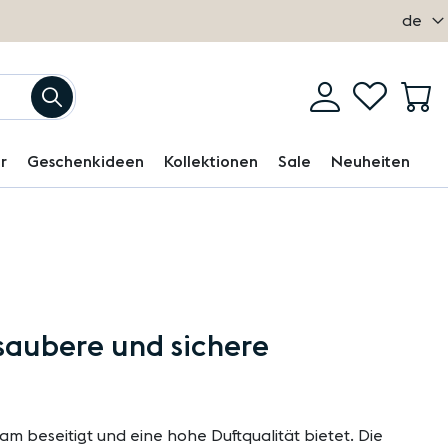
Sprach
de
Mein
Einloggen
My
M
Suchen
Konto
Wishlist
r
Geschenkideen
Kollektionen
Sale
Neuheiten
 saubere und sichere
m beseitigt und eine hohe Duftqualität bietet. Die