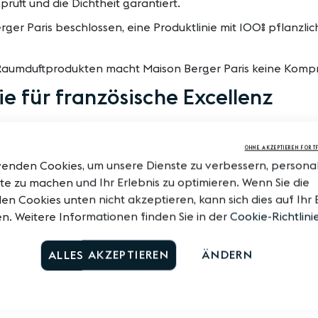
rüft und die Dichtheit garantiert.
ger Paris beschlossen, eine Produktlinie mit 100% pflanzli
on Raumduftprodukten macht Maison Berger Paris keine Kompr
e für französische Excellenz
französischen Unternehmen, die für die Exzellenz des fran
OHNE AKZEPTIEREN FORT
oskel. Es ist ein Weg, eine Lebenseinstellung, ganz im französ
wenden Cookies, um unsere Dienste zu verbessern, personali
s lebendigen Kulturerbes) gewürdigt wird. Dieses vom Staa
e zu machen und Ihr Erlebnis zu optimieren. Wenn Sie die
e Unternehmen mit herausragendem handwerklichem und ind
en Cookies unten nicht akzeptieren, kann sich dies auf Ihr 
rielles Know-how verfügen. Es würdigt die Werte eines Unt
n. Weitere Informationen finden Sie in der
Cookie-Richtlini
on.
ALLES AKZEPTIEREN
ÄNDERN
en, in der alles miteinander verbunden ist, hat die Umwelt i