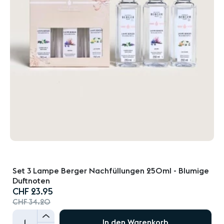
Set 3 Lampe Berger Nachfüllungen 250ml - Blumige
Duftnoten
Special
CHF 23.95
Price
CHF 34.20
+
In den Warenkorb