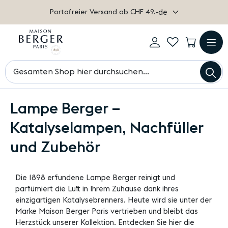
Portofreier Versand ab CHF 49.-
Sprache
de
Mein
My
Mein W
Konto
Wishlist
Einloggen
Navigat
Su
umschal
Suchen
Lampe Berger –
Katalyselampen, Nachfüller
und Zubehör
Die 1898 erfundene Lampe Berger reinigt und
parfümiert die Luft in Ihrem Zuhause dank ihres
einzigartigen Katalysebrenners. Heute wird sie unter der
Marke Maison Berger Paris vertrieben und bleibt das
Herzstück unserer Kollektion. Entdecken Sie hier die