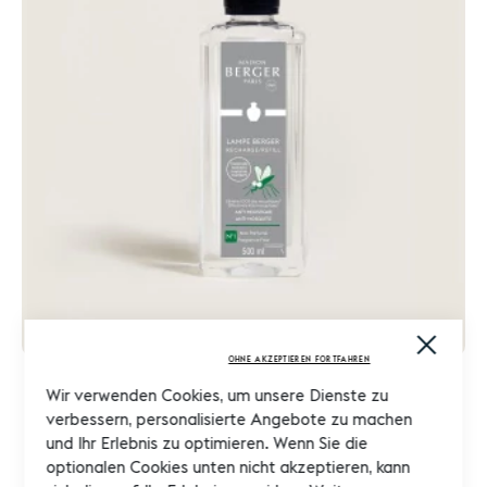
Close
Cooki
OHNE AKZEPTIEREN FORTFAHREN
Bar
Wir verwenden Cookies, um unsere Dienste zu
verbessern, personalisierte Angebote zu machen
Lampen Nachfüllung Anti-Mücken Neutral 500ml
CHF 27.90
und Ihr Erlebnis zu optimieren. Wenn Sie die
CHF 22.32
optionalen Cookies unten nicht akzeptieren, kann
Ab