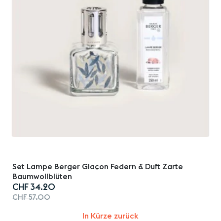
Set Lampe Berger Glaçon Federn & Duft Zarte
Baumwollblüten
Special
CHF 34.20
Price
CHF 57.00
In Kürze zurück