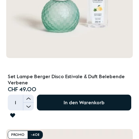
Set Lampe Berger Disco Estivale & Duft Belebende
Verbene
CHF 49.00
+
In den Warenkorb
-
ZUR
WUNSCHLISTE
HINZUFÜGEN
PROMO
-40%