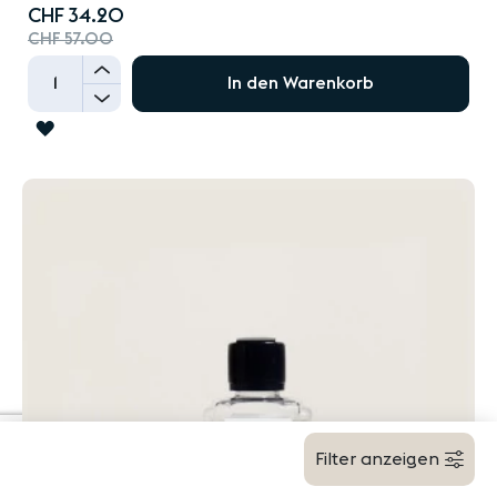
Special
CHF 34.20
Price
CHF 57.00
+
In den Warenkorb
-
ZUR
WUNSCHLISTE
HINZUFÜGEN
Filter anzeigen