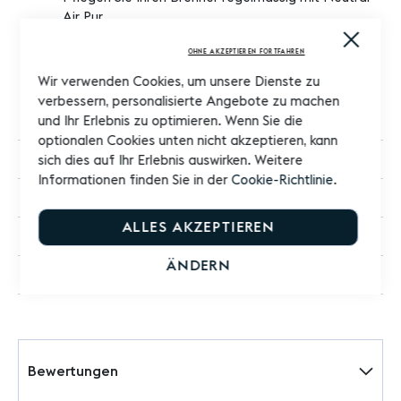
Air Pur.
Close
Entfernen Sie den Brenner aus der Lampe, wenn Sie
Cooki
OHNE AKZEPTIEREN FORTFAHREN
sie mehrere Wochen lang nicht benutzen.
Bar
Die Befolgung all dieser Ratschläge garantiert
Wir verwenden Cookies, um unsere Dienste zu
Ihnen eine optimale Nutzungsqualität Ihrer
verbessern, personalisierte Angebote zu machen
Katalyse-Lampe.
und Ihr Erlebnis zu optimieren. Wenn Sie die
optionalen Cookies unten nicht akzeptieren, kann
524 ml
sich dies auf Ihr Erlebnis auswirken. Weitere
Informationen finden Sie in der
Cookie-Richtlinie
.
250 ml
ALLES AKZEPTIEREN
Lampe Berger
ÄNDERN
Nachfüllbar
Bewertungen