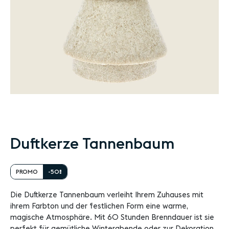
Zum
Duftkerze Tannenbaum
Anfang
der
PROMO
-50%
Bildgalerie
springen
Die Duftkerze Tannenbaum verleiht Ihrem Zuhauses mit
ihrem Farbton und der festlichen Form eine warme,
magische Atmosphäre. Mit 60 Stunden Brenndauer ist sie
perfekt für gemütliche Winterabende oder zur Dekoration