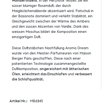
Wohlbefindens
. In der Herznote fesselt Sie ein
süsser blumiger Rosenduft, der durch
Maiglöckchenakkorde akzentuiert wird. Patschuli in
der Basisnote dominiert und verleiht Stabilität, ein
Gleichgewicht zwischen der Wärme des Ambers
und den süssen Akzenten von Vanille. Dank des
weissen Moschus bildet die Komposition einen
einzigartigen Duft.
Diese Duftstäbchen Nachfüllung Aroma Dream
wurde von den Meister-Parfumeuren von Maison
Berger Paris geschaffen. Diese nach einer
patentierten Technologie zusammengestellte
Duftkomposition,
angereichert mit ätherischen
Ölen
,
erleichtert das Einschlafen
und
verbessert
die Schlafqualität.
Weitere
MB6245
Informationen