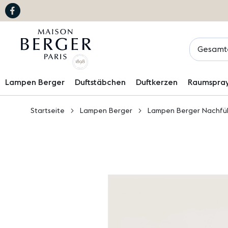
Suchen
Lampen Berger
Duftstäbchen
Duftkerzen
Raumspra
Startseite
Lampen Berger
Lampen Berger Nachfü
Zum
Ende
der
Bildgalerie
springen