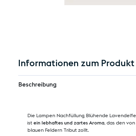
Zum
Anfang
der
Bildgalerie
Informationen zum Produkt
springen
Beschreibung
Die Lampen Nachfüllung Blühende Lavendelfe
ist
ein lebhaftes und zartes Aroma
, das den vo
blauen Feldern Tribut zollt.