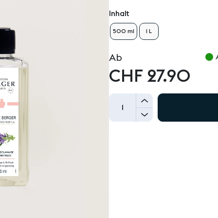
Inhalt
500 ml
1 L
Ab
CHF 27.90
+
-