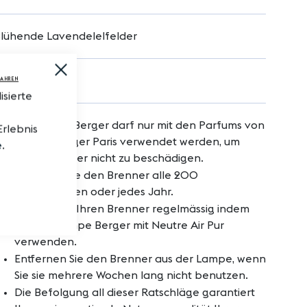
lühende Lavendelelfelder
Close
Cookie
sopropanol
FAHREN
Bar
sierte
Die Lampe Berger darf nur mit den Parfums von
Erlebnis
Maison Berger Paris verwendet werden, um
e
.
Ihren Brenner nicht zu beschädigen.
Wechseln Sie den Brenner alle 200
Anzündungen oder jedes Jahr.
Pflegen Sie Ihren Brenner regelmässig indem
Sie Ihre Lampe Berger mit Neutre Air Pur
verwenden.
Entfernen Sie den Brenner aus der Lampe, wenn
Sie sie mehrere Wochen lang nicht benutzen.
Die Befolgung all dieser Ratschläge garantiert