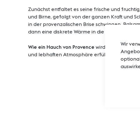
Zunächst entfaltet es seine frische und fruchti
und Birne, gefolgt von der ganzen Kraft und Sc
in der provenzalischen Brise schwingen. Balsa
dann eine diskrete Wärme in die Komposition.
Wir ver
Wie ein Hauch von Provence
wird dieser Duft Ih
Angebot
und lebhaften Atmosphäre erfüllen.
optional
auswirke