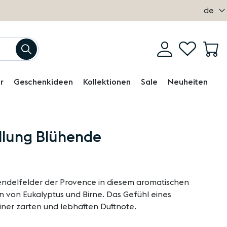
Sprach
de
Mein
Einloggen
My
M
Suchen
Konto
Wishlist
r
Geschenkideen
Kollektionen
Sale
Neuheiten
lung Blühende
endelfelder der Provence in diesem aromatischen
en von Eukalyptus und Birne. Das Gefühl eines
iner zarten und lebhaften Duftnote.