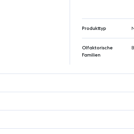
Produkttyp
N
Olfaktorische
B
Familien