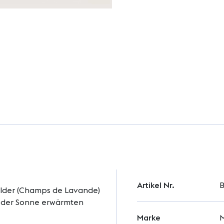
Weitere
Artikel Nr.
B
Informationen
lder (Champs de Lavande)
n der Sonne erwärmten
Marke
M