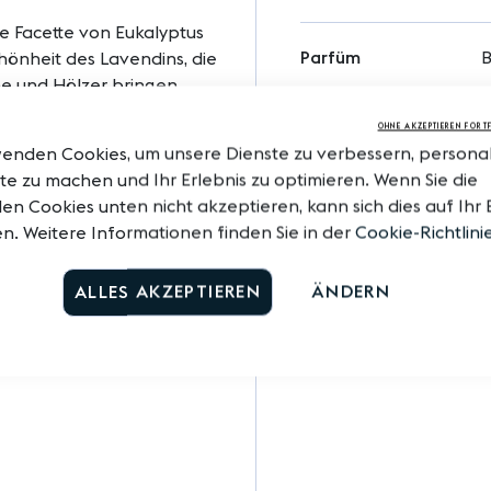
ge Facette von Eukalyptus
Parfüm
B
hönheit des Lavendins, die
me und Hölzer bringen
Zusammensetzung
I
OHNE AKZEPTIEREN FORT
wenden Cookies, um unsere Dienste zu verbessern, personali
r Zuhause mit einer frischen
e zu machen und Ihr Erlebnis zu optimieren. Wenn Sie die
Gebrauchsanweisung
en Cookies unten nicht akzeptieren, kann sich dies auf Ihr 
n. Weitere Informationen finden Sie in der
Cookie-Richtlini
ALLES AKZEPTIEREN
ÄNDERN