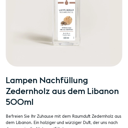
Zum
Lampen Nachfüllung
Anfang
Zedernholz aus dem Libanon
der
Bildgalerie
500ml
springen
Befreien Sie Ihr Zuhause mit dem Raumduft Zedernholz aus
dem Libanon. Ein holziger und würziger Duft, der uns nach