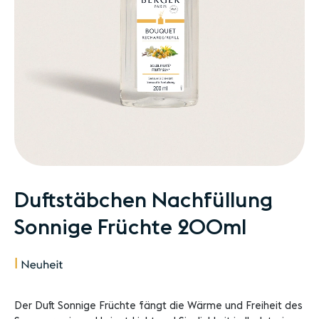
Zum
Duftstäbchen Nachfüllung
Anfang
Sonnige Früchte 200ml
der
Bildgalerie
springen
Der Duft Sonnige Früchte fängt die Wärme und Freiheit des